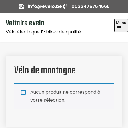
Skip
info@evelo.be
0032475754565
to
content
Voltaire evelo
Menu
Vélo électrique E-bikes de qualité
Open
the
main
menu
Vélo de montagne
Aucun produit ne correspond à
votre sélection.