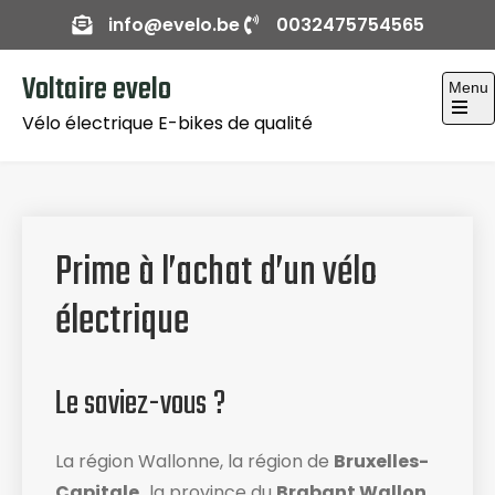
Skip
info@evelo.be
0032475754565
to
content
Voltaire evelo
Menu
Vélo électrique E-bikes de qualité
Open
the
main
menu
Prime à l’achat d’un vélo
électrique
Le saviez-vous ?
La région Wallonne, la région de
Bruxelles-
Capitale,
la province du
Brabant Wallon